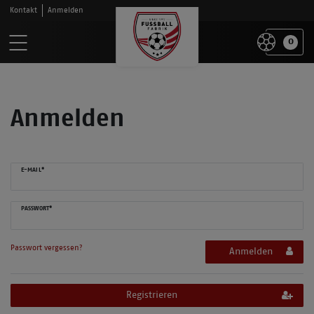
Kontakt
Anmelden
0
Anmelden
E-MAIL*
PASSWORT*
Passwort vergessen?
Anmelden
Registrieren