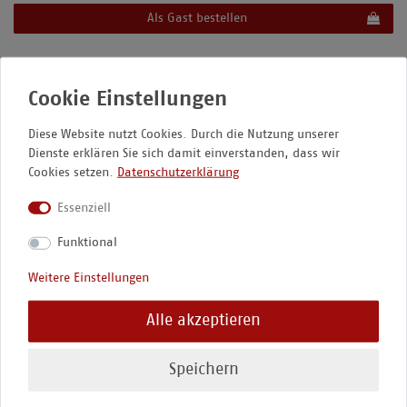
Als Gast bestellen
Newsletter abonnieren
Diese Website nutzt Cookies. Durch die Nutzung unserer
Dienste erklären Sie sich damit einverstanden, dass wir
Abonniere unseren Newsletter und erhalte in regelmäßigen
Cookies setzen.
Datenschutzerklärung
Abständen Informationen zu Kursen, Shop-Artikeln und allgemeine
Neuigkeiten. Der Newsletter kann jederzeit wieder abbestellt
Essenziell
werden.
Funktional
VORNAME
Weitere Einstellungen
NACHNAME
Alle akzeptieren
E-MAIL *
Speichern